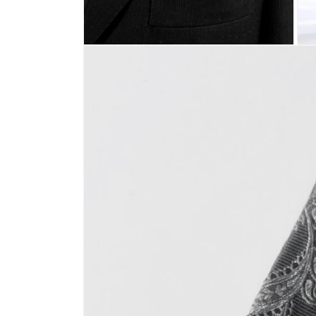
モ
モ
ー
ー
ダ
ダ
ル
ル
で
で
メ
メ
デ
デ
ィ
ィ
ア
ア
(11)
(10)
を
を
開
開
く
く