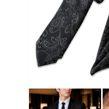
モ
ー
ダ
ル
で