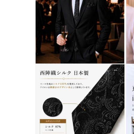
メ
デ
ィ
ア
(1)
を
開
く
モ
モ
ー
ー
ダ
ダ
ル
ル
で
で
メ
メ
デ
デ
ィ
ィ
ア
ア
(2)
(3)
を
を
開
開
く
く