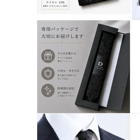
モ
ー
モ
ダ
ー
ル
ダ
で
ル
メ
で
デ
メ
ィ
デ
ア
ィ
(4)
ア
を
(5)
開
を
く
開
く
モ
モ
ー
ー
ダ
ダ
ル
ル
で
で