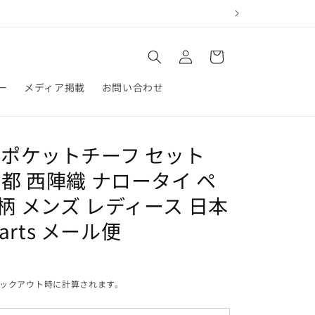
ロ
カ
グ
ー
イ
ト
ン
ー
メディア掲載
お問い合わせ
 ポケットチーフ セット
都 西陣織 ナロータイ ペ
柄 メンズ レディース 日本
s arts メール便
ックアウト時に計算されます。