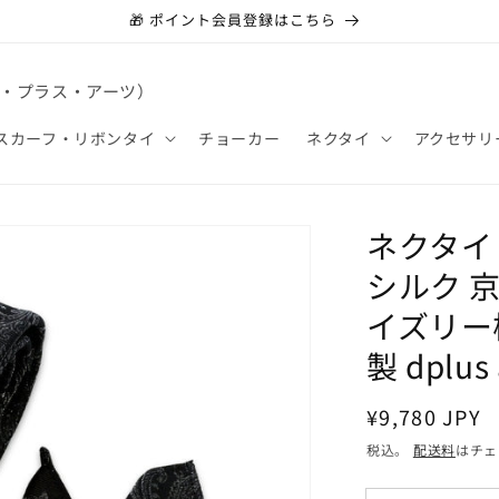
🎁 ポイント会員登録はこちら
ィー・プラス・アーツ）
スカーフ・リボンタイ
チョーカー
ネクタイ
アクセサリ
ネクタイ
シルク 京
イズリー
製 dplu
通
¥9,780 JPY
常
税込。
配送料
はチェ
価