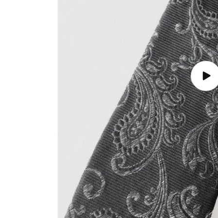
ビ
デ
オ
を
再
生