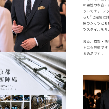
の男性の本音に
ットです 。 
らり”と繊細に
色のシャツとも
ツスタイルを叶
また、京都・西
トにも最適です
る逸品です 。