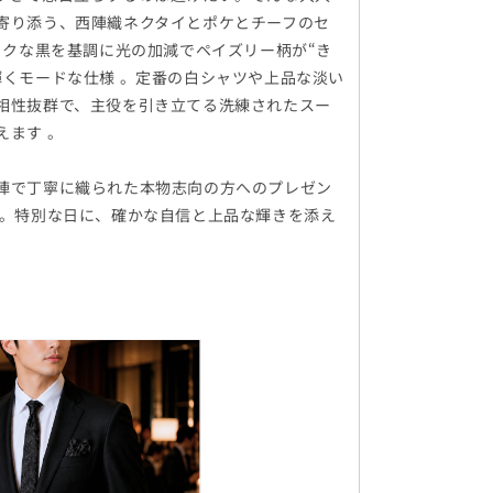
寄り添う、西陣織ネクタイとポケとチーフのセ
シックな黒を基調に光の加減でペイズリー柄が“き
輝くモードな仕様 。定番の白シャツや上品な淡い
相性抜群で、主役を引き立てる洗練されたスー
えます 。
陣で丁寧に織られた本物志向の方へのプレゼン
 。特別な日に、確かな自信と上品な輝きを添え