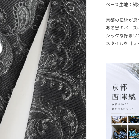
ベース生地：絹8
京都の伝統が息
ある黒のベース
シックな佇まい
スタイルを叶え