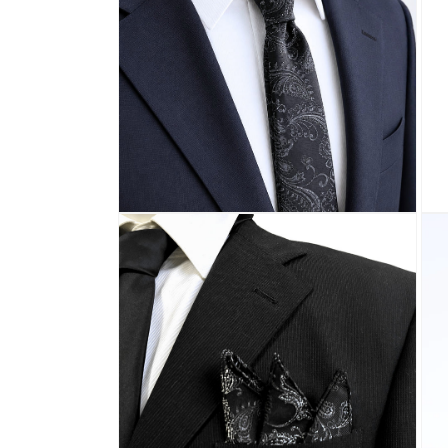
メ
メ
デ
デ
ィ
ィ
ア
ア
(6)
(7)
を
を
開
開
く
く
モ
モ
ー
ー
ダ
ダ
ル
ル
で
で
メ
メ
デ
デ
ィ
ィ
ア
ア
(8)
(9)
を
を
開
開
く
く