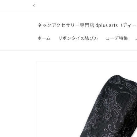
コンテ
ンツに
進む
ネックアクセサリー専門店 dplus arts（デ
ホーム
リボンタイの結び方
コーデ特集
商品情
報にス
キップ